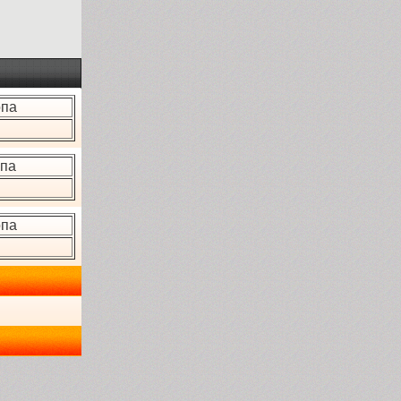
опа
опа
опа