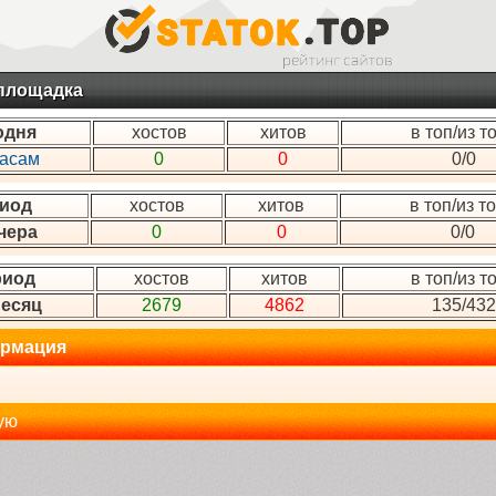
 площадка
одня
хостов
хитов
в топ/из т
часам
0
0
0/0
иод
хостов
хитов
в топ/из т
чера
0
0
0/0
риод
хостов
хитов
в топ/из т
месяц
2679
4862
135/432
рмация
ую