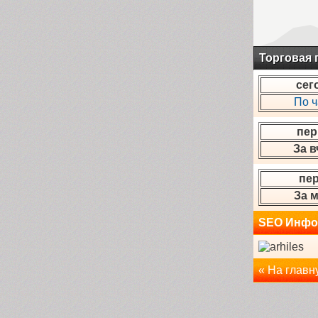
Торговая
сег
По 
пер
За в
пе
За 
SEO Инфо
« На главн