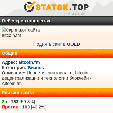
Всё о криптовалютах
Поднять сайт в
G
O
L
D
Общие
Адрес:
altcoin.fm
Категория:
Бизнес
Описание:
Новости криптовалют, bitcoin,
децентрализации и технологии блокчейн -
Altcoin.fm
Рейтинг сайта
За
:
153
[59.8%]
Против
:
103
[40.2%]