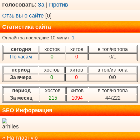
Голосовать
:
За
|
Против
Отзывы о сайте
[0]
Статистика сайта
Онлайн за последние 10 минут:
1
сегодня
хостов
хитов
в топ/из топа
По часам
0
0
0/1
период
хостов
хитов
в топ/из топа
За вчера
0
0
0/0
период
хостов
хитов
в топ/из топа
За месяц
215
1094
44/222
SEO Информация
« На главную