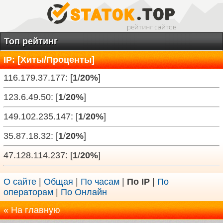
Топ рейтинг
IP: [Хиты/Проценты]
116.179.37.177: [
1
/
20%
]
123.6.49.50: [
1
/
20%
]
149.102.235.147: [
1
/
20%
]
35.87.18.32: [
1
/
20%
]
47.128.114.237: [
1
/
20%
]
О сайте
|
Общая
|
По часам
|
По IP
|
По
операторам
|
По Онлайн
« На главную