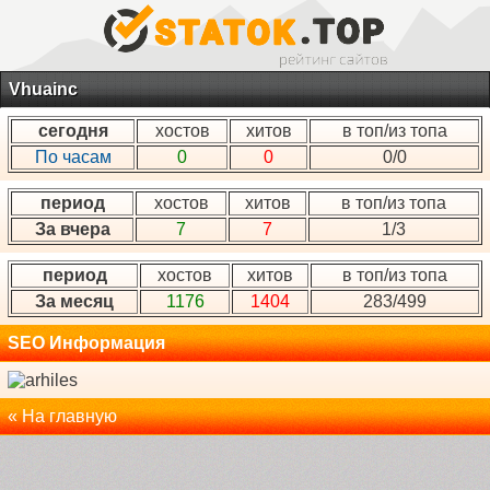
Vhuainc
сегодня
хостов
хитов
в топ/из топа
По часам
0
0
0/0
период
хостов
хитов
в топ/из топа
За вчера
7
7
1/3
период
хостов
хитов
в топ/из топа
За месяц
1176
1404
283/499
SEO Информация
« На главную