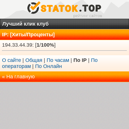
Лучший клик клуб
IP: [Хиты/Проценты]
194.33.44.39: [
1
/
100%
]
О сайте
|
Общая
|
По часам
|
По IP
|
По
операторам
|
По Онлайн
« На главную